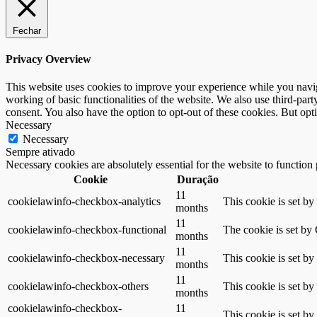
Fechar
Privacy Overview
This website uses cookies to improve your experience while you navigat
working of basic functionalities of the website. We also use third-pa
consent. You also have the option to opt-out of these cookies. But op
Necessary
Necessary
Sempre ativado
Necessary cookies are absolutely essential for the website to function
Cookie
Duração
11
cookielawinfo-checkbox-analytics
This cookie is set b
months
11
cookielawinfo-checkbox-functional
The cookie is set by
months
11
cookielawinfo-checkbox-necessary
This cookie is set b
months
11
cookielawinfo-checkbox-others
This cookie is set b
months
cookielawinfo-checkbox-
11
This cookie is set b