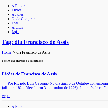
A Editora
Livros
Autores
Onde Comprar
Feal
Artigos
Loja
Tag: dia Francisco de Assis
Home:
>
dia Francisco de Assis
Foram encontrados
1
resultados
Lições de Francisco de Assis
Por Ricardo Luiz Capuano No dia quatro de Outubro comemoramos o 
julho de1182 e falecido em 3 de outubro de 1226), foi um frade católi
veja+
A Editora