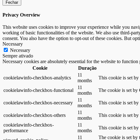
Fechar
Privacy Overview
This website uses cookies to improve your experience while you navigat
working of basic functionalities of the website. We also use third-pa
consent. You also have the option to opt-out of these cookies. But op
Necessary
Necessary
Sempre ativado
Necessary cookies are absolutely essential for the website to function
Cookie
Duração
11
cookielawinfo-checkbox-analytics
This cookie is set b
months
11
cookielawinfo-checkbox-functional
The cookie is set by
months
11
cookielawinfo-checkbox-necessary
This cookie is set b
months
11
cookielawinfo-checkbox-others
This cookie is set b
months
cookielawinfo-checkbox-
11
This cookie is set b
performance
months
11
The cookie is set by