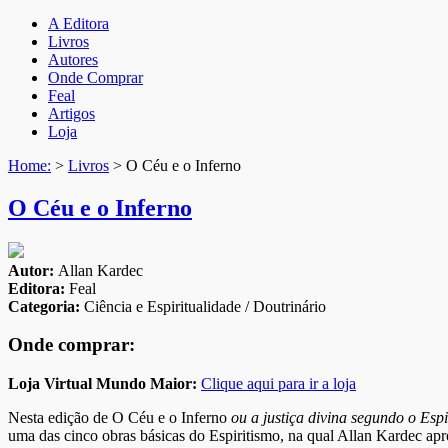
A Editora
Livros
Autores
Onde Comprar
Feal
Artigos
Loja
Home:
>
Livros
>
O Céu e o Inferno
O Céu e o Inferno
Autor:
Allan Kardec
Editora:
Feal
Categoria:
Ciência e Espiritualidade / Doutrinário
Onde comprar:
Loja Virtual Mundo Maior:
Clique aqui para ir a loja
Nesta edição de O Céu e o Inferno
ou a justiça divina segundo o Esp
uma das cinco obras básicas do Espiritismo, na qual Allan Kardec apre