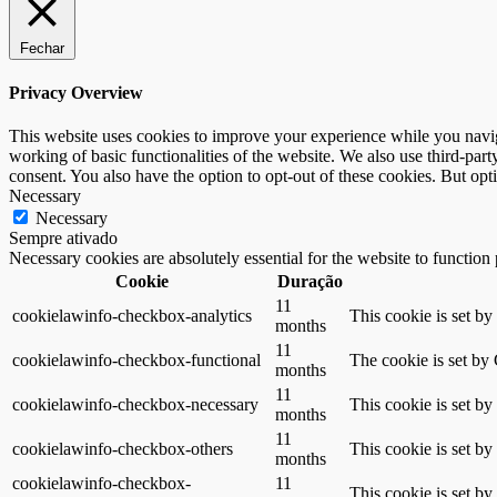
Fechar
Privacy Overview
This website uses cookies to improve your experience while you navigat
working of basic functionalities of the website. We also use third-pa
consent. You also have the option to opt-out of these cookies. But op
Necessary
Necessary
Sempre ativado
Necessary cookies are absolutely essential for the website to function
Cookie
Duração
11
cookielawinfo-checkbox-analytics
This cookie is set b
months
11
cookielawinfo-checkbox-functional
The cookie is set by
months
11
cookielawinfo-checkbox-necessary
This cookie is set b
months
11
cookielawinfo-checkbox-others
This cookie is set b
months
cookielawinfo-checkbox-
11
This cookie is set b