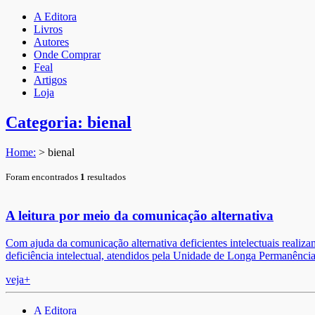
A Editora
Livros
Autores
Onde Comprar
Feal
Artigos
Loja
Categoria: bienal
Home:
>
bienal
Foram encontrados
1
resultados
A leitura por meio da comunicação alternativa
Com ajuda da comunicação alternativa deficientes intelectuais realiz
deficiência intelectual, atendidos pela Unidade de Longa Permanência
veja+
A Editora