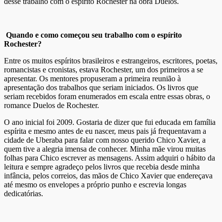
desse trabalho com o espírito Rochester na obra Duelos.
Quando e como começou seu trabalho com o espírito
Rochester?
Entre os muitos espíritos brasileiros e estrangeiros, escritores, poetas,
romancistas e cronistas, estava Rochester, um dos primeiros a se
apresentar. Os mentores propuseram a primeira reunião à
apresentação dos trabalhos que seriam iniciados. Os livros que
seriam recebidos foram enumerados em escala entre essas obras, o
romance Duelos de Rochester.
O ano inicial foi 2009. Gostaria de dizer que fui educada em família
espírita e mesmo antes de eu nascer, meus pais já frequentavam a
cidade de Uberaba para falar com nosso querido Chico Xavier, a
quem tive a alegria imensa de conhecer. Minha mãe virou muitas
folhas para Chico escrever as mensagens. Assim adquiri o hábito da
leitura e sempre agradeço pelos livros que recebia desde minha
infância, pelos correios, das mãos de Chico Xavier que endereçava
até mesmo os envelopes a próprio punho e escrevia longas
dedicatórias.