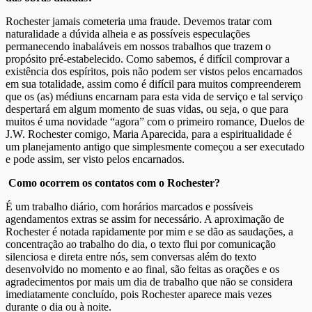
Rochester jamais cometeria uma fraude. Devemos tratar com
naturalidade a dúvida alheia e as possíveis especulações
permanecendo inabaláveis em nossos trabalhos que trazem o
propósito pré-estabelecido. Como sabemos, é difícil comprovar a
existência dos espíritos, pois não podem ser vistos pelos encarnados
em sua totalidade, assim como é difícil para muitos compreenderem
que os (as) médiuns encarnam para esta vida de serviço e tal serviço
despertará em algum momento de suas vidas, ou seja, o que para
muitos é uma novidade “agora” com o primeiro romance, Duelos de
J.W. Rochester comigo, Maria Aparecida, para a espiritualidade é
um planejamento antigo que simplesmente começou a ser executado
e pode assim, ser visto pelos encarnados.
Como ocorrem os contatos com o Rochester?
É um trabalho diário, com horários marcados e possíveis
agendamentos extras se assim for necessário. A aproximação de
Rochester é notada rapidamente por mim e se dão as saudações, a
concentração ao trabalho do dia, o texto flui por comunicação
silenciosa e direta entre nós, sem conversas além do texto
desenvolvido no momento e ao final, são feitas as orações e os
agradecimentos por mais um dia de trabalho que não se considera
imediatamente concluído, pois Rochester aparece mais vezes
durante o dia ou à noite.