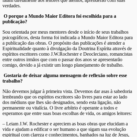
falam diretamente aos leitores que atentos, aprenderão com suas
verdades.
O porque a Mundo Maior Editora foi escolhida para a
publicação?
Sou orientada por meus mentores desde o início de seus trabalhos
psicográficos, desta forma foi indicada a Mundo Maior Editora para
a publicação das obras. O propósito das publicações é atender a
Espiritualidade quanto à divulgação da Doutrina Espírita através de
espíritos escritores como J.W.Rochester e Deocleciano, romancistas
entre outros irmãos que com o passar dos anos se apresentarão
comigo, devido a já existir um longo planejamento de trabalho.
Gostaria de deixar alguma mensagem de reflexão sobre esse
trabalho?
Não devemos julgar à primeira vista. Devemos dar asas à sabedoria
lembrando que os espíritos escritores são livres para estar ao lado
dos médiuns que lhes são designados, sendo esta ligação, não
permanente ou vitalícia. O livre arbítrio é operante a todos e
esperamos que entre suas boas escolhas de vida, os amigos leitores:
– Leiam J.W. Rochester e apreciem as boas obras que elucidam a
vida e ajudam a edificar o ser humano a que sigam sua evolução
espiritual com clareza e conhecimentos, banhados na luz de Jesus,