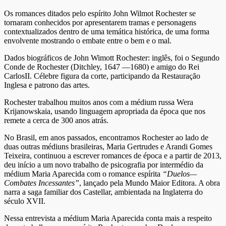
Os romances ditados pelo espírito John Wilmot Rochester se
tornaram conhecidos por apresentarem tramas e personagens
contextualizados dentro de uma temática histórica, de uma forma
envolvente mostrando o embate entre o bem e o mal.
Dados biográficos de John Wimott Rochester: inglês, foi o Segundo
Conde de Rochester (Ditchley, 1647 —1680) e amigo do Rei
CarlosII. Célebre figura da corte, participando da Restauração
Inglesa e patrono das artes.
Rochester trabalhou muitos anos com a médium russa Wera
Krijanowskaia, usando linguagem apropriada da época que nos
remete a cerca de 300 anos atrás.
No Brasil, em anos passados, encontramos Rochester ao lado de
duas outras médiuns brasileiras, Maria Gertrudes e Arandi Gomes
Teixeira, continuou a escrever romances de época e a partir de 2013,
deu início a um novo trabalho de psicografia por intermédio da
médium Maria Aparecida com o romance espírita
“Duelos—
Combates Incessantes”
, lançado pela Mundo Maior Editora. A obra
narra a saga familiar dos Castellar, ambientada na Inglaterra do
século XVII.
Nessa entrevista a médium Maria Aparecida conta mais a respeito