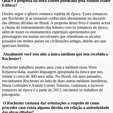
Qual é a proposta da obra Duelos publicada pela Mundo Maior
Editora?
Duelos segue o gênero romance espírita de época. Esses romances
por Rochester já se tornaram conhecidos abertamente no decorrer
das últimas décadas no Brasil. A proposta desse livro é manter acesa
a chama do entretenimento dos leitores com os romances de época,
além de trazer os ensinamentos espirituais apresentados por
personagens em tramas envolventes que relembram os séculos
passados em muitos países ou civilizações antigas, deleite aos que
apreciam história.
Atualmente você tem sido a única médium que tem recebido o
Rochester?
Rochester trabalhou muitos anos com a médium russa Wera
Krijanowskaia, usando linguagem apropriada da época que nos
remete a cerca de 300 anos atrás. No Brasil, em anos passados,
encontramos Rochester ao lado de duas outras médiuns brasileiras,
Maria Gertrudes e Arandi Gomes Teixeira, continuou a escrever
romances de época e a partir de 2013, iniciamos os trabalhos de
psicografia.
O Rochester costuma dar orientações a respeito de como
proceder caso exista alguma dúvida em relação a autenticidade
das obras ditadas?